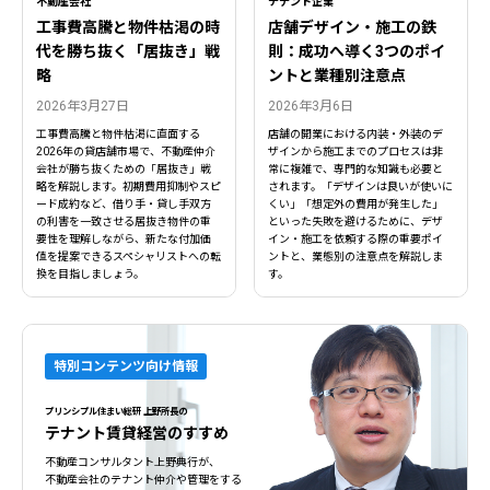
不動産会社
テナント企業
工事費高騰と物件枯渇の時
店舗デザイン・施工の鉄
代を勝ち抜く「居抜き」戦
則：成功へ導く3つのポイ
略
ントと業種別注意点
2026年3月27日
2026年3月6日
工事費高騰と物件枯渇に直面する
店舗の開業における内装・外装のデ
2026年の貸店舗市場で、不動産仲介
ザインから施工までのプロセスは非
会社が勝ち抜くための「居抜き」戦
常に複雑で、専門的な知識も必要と
略を解説します。初期費用抑制やスピ
されます。「デザインは良いが使いに
ード成約など、借り手・貸し手双方
くい」「想定外の費用が発生した」
の利害を一致させる居抜き物件の重
といった失敗を避けるために、デザ
要性を理解しながら、新たな付加価
イン・施工を依頼する際の重要ポイ
値を提案できるスペシャリストへの転
ントと、業態別の注意点を解説しま
換を目指しましょう。
す。
特別コンテンツ向け情報
プリンシプル住まい総研 上野所長の
テナント賃貸経営のすすめ
不動産コンサルタント上野典行が、
不動産会社のテナント仲介や管理をする