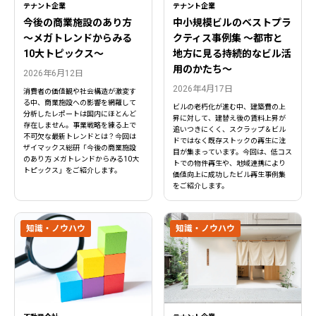
テナント企業
テナント企業
今後の商業施設のあり方
中小規模ビルのベストプラ
〜メガトレンドからみる
クティス事例集 ～都市と
10大トピックス〜
地方に見る持続的なビル活
用のかたち～
2026年6月12日
2026年4月17日
消費者の価値観や社会構造が激変す
る中、商業施設への影響を網羅して
ビルの老朽化が進む中、建築費の上
分析したレポートは国内にほとんど
昇に対して、建替え後の賃料上昇が
存在しません。事業戦略を練る上で
追いつきにくく、スクラップ＆ビル
不可欠な最新トレンドとは？今回は
ドではなく既存ストックの再生に注
ザイマックス総研「今後の商業施設
目が集まっています。今回は、低コス
のあり方 メガトレンドからみる10大
トでの物件再生や、地域連携により
トピックス」をご紹介します。
価値向上に成功したビル再生事例集
をご紹介します。
知識・ノウハウ
知識・ノウハウ