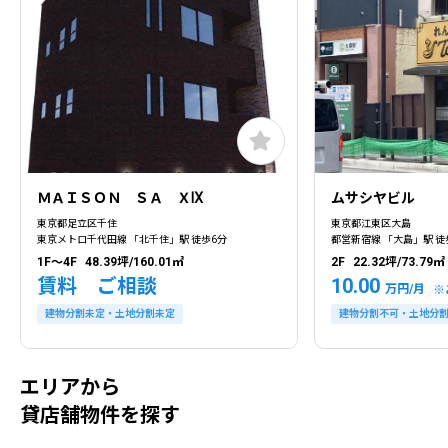
ＭＡＩＳＯＮ ＳＡ ＸⅨ
ムサシヤビル
東京都足立区千住
東京都江東区大島
東京メトロ千代田線 「北千住」駅 徒歩6分
都営新宿線 「大島」駅 徒
1F～4F
48.39坪/160.01㎡
2F
22.32坪/73.79㎡
賃料 ご相談
10.00
万円/月
※
建物分割未定・土地分割未定
建物分割不可・土地分
エリアから
貸店舗物件を探す