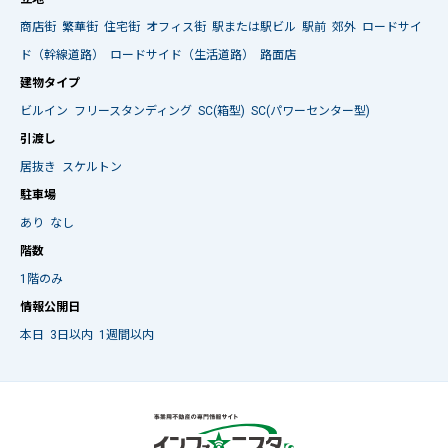
商店街
繁華街
住宅街
オフィス街
駅または駅ビル
駅前
郊外
ロードサイ
ド（幹線道路）
ロードサイド（生活道路）
路面店
建物タイプ
ビルイン
フリースタンディング
SC(箱型)
SC(パワーセンター型)
引渡し
居抜き
スケルトン
駐車場
あり
なし
階数
1階のみ
情報公開日
本日
3日以内
1週間以内