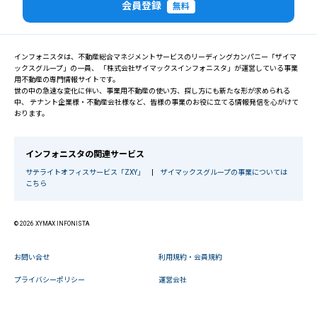
会員登録
無料
インフォニスタは、不動産総合マネジメントサービスのリーディングカンパニー「ザイマ
ックスグループ」の一員、 「株式会社ザイマックスインフォニスタ」が運営している事業
用不動産の専門情報サイトです。
世の中の急速な変化に伴い、事業用不動産の使い方、探し方にも新たな形が求められる
中、 テナント企業様・不動産会社様など、皆様の事業のお役に立てる情報発信を心がけて
おります。
インフォニスタの関連サービス
サテライトオフィスサービス「ZXY」
|
ザイマックスグループの事業については
こちら
© 2026 XYMAX INFONISTA
お問い合せ
利用規約・会員規約
プライバシーポリシー
運営会社
閉じる